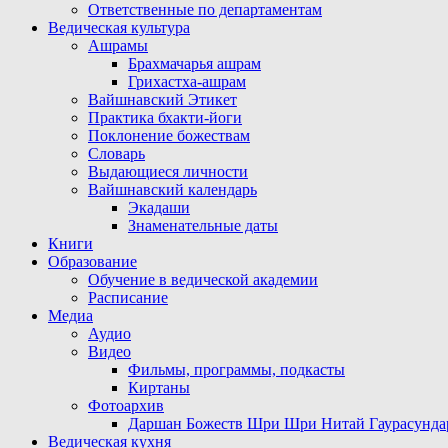
Ответственные по департаментам
Ведическая культура
Ашрамы
Брахмачарья ашрам
Грихастха-ашрам
Вайшнавский Этикет
Практика бхакти-йоги
Поклонение божествам
Словарь
Выдающиеся личности
Вайшнавский календарь
Экадаши
Знаменательные даты
Книги
Образование
Обучение в ведической академии
Расписание
Медиа
Аудио
Видео
Фильмы, программы, подкасты
Киртаны
Фотоархив
Даршан Божеств Шри Шри Нитай Гаурасунда
Ведическая кухня