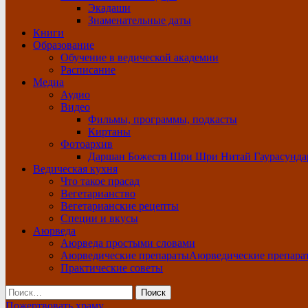
Экадаши
Знаменательные даты
Книги
Образование
Обучение в ведической академии
Расписание
Медиа
Аудио
Видео
Фильмы, программы, подкасты
Киртаны
Фотоархив
Даршан Божеств Шри Шри Нитай Гаурасунда
Ведическая кухня
Что такое прасад
Вегетарианство
Вегетарианские рецепты
Специи и вкусы
Аюрведа
Аюрведа простыми словами
Аюрведические препараты
Аюрведические препара
Практические советы
Найти:
Пожертвовать храму