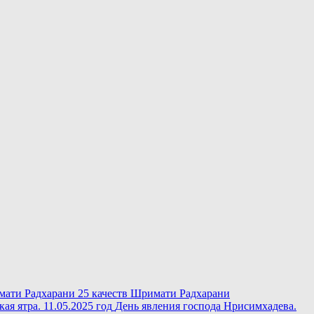
25 качеств Шримати Радхарани
День явления господа Нрисимхадева.