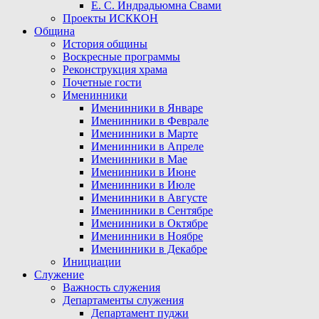
Е. С. Индрадьюмна Свами
Проекты ИСККОН
Община
История общины
Воскресные программы
Реконструкция храма
Почетные гости
Именинники
Именинники в Январе
Именинники в Феврале
Именинники в Марте
Именинники в Апреле
Именинники в Мае
Именинники в Июне
Именинники в Июле
Именинники в Августе
Именинники в Сентябре
Именинники в Октябре
Именинники в Ноябре
Именинники в Декабре
Инициации
Служение
Важность служения
Департаменты служения
Департамент пуджи