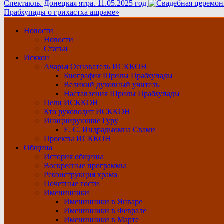
Спектакль. Донецкая ятра. 11.05.2025 год
Прабхупады о грихастха ашраме»
Основное
Новости
меню
Новости
Статьи
Исккон
Ачарья Основатель ИСККОН
Биография Шрилы Прабхупады
Великий духовный учитель
Наставления Шрилы Прабхупады
Цели ИСККОН
Кто руководит ИСККОН
Инициирующие Гуру
Е. С. Индрадьюмна Свами
Проекты ИСККОН
Община
История общины
Воскресные программы
Реконструкция храма
Почетные гости
Именинники
Именинники в Январе
Именинники в Феврале
Именинники в Марте