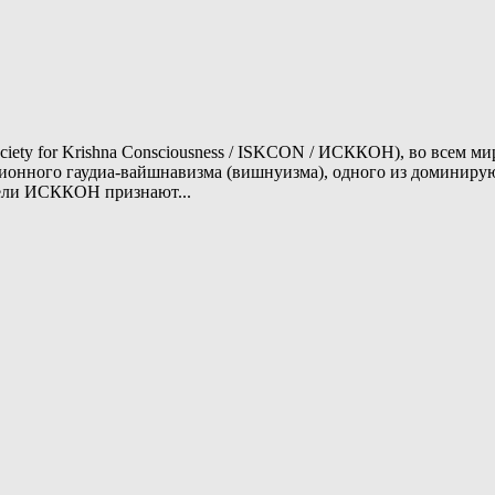
ciety for Krishna Consciousness / ISKCON / ИСККОН), во всем 
иционного гаудиа-вайшнавизма (вишнуизма), одного из доминир
тели ИСККОН признают...