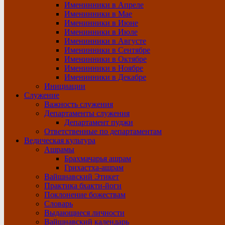
Именинники в Апреле
Именинники в Мае
Именинники в Июне
Именинники в Июле
Именинники в Августе
Именинники в Сентябре
Именинники в Октябре
Именинники в Ноябре
Именинники в Декабре
Инициации
Служение
Важность служения
Департаменты служения
Департамент пуджи
Ответственные по департаментам
Ведическая культура
Ашрамы
Брахмачарья ашрам
Грихастха-ашрам
Вайшнавский Этикет
Практика бхакти-йоги
Поклонение божествам
Словарь
Выдающиеся личности
Вайшнавский календарь