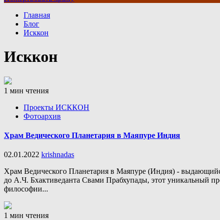
Главная
Блог
Исккон
Исккон
1 мин чтения
Проекты ИСККОН
Фотоархив
Храм Ведического Планетария в Маяпуре Индия
02.01.2022
krishnadas
Храм Ведического Планетария в Маяпуре (Индия) - выдающийс
до А.Ч. Бхактиведанта Свами Прабхупады, этот уникальный про
философии...
1 мин чтения