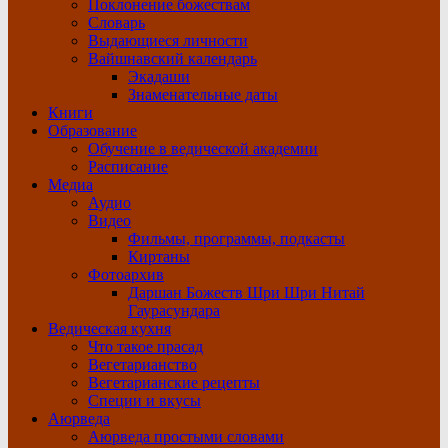
Поклонение божествам
Словарь
Выдающиеся личности
Вайшнавский календарь
Экадаши
Знаменательные даты
Книги
Образование
Обучение в ведической академии
Расписание
Медиа
Аудио
Видео
Фильмы, программы, подкасты
Киртаны
Фотоархив
Даршан Божеств Шри Шри Нитай
Гаурасундара
Ведическая кухня
Что такое прасад
Вегетарианство
Вегетарианские рецепты
Специи и вкусы
Аюрведа
Аюрведа простыми словами