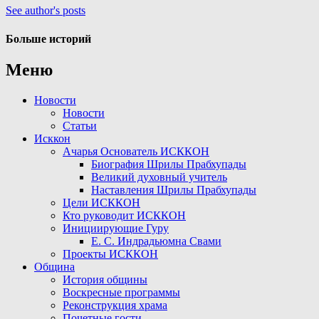
See author's posts
Больше историй
Меню
Новости
Новости
Статьи
Исккон
Ачарья Основатель ИСККОН
Биография Шрилы Прабхупады
Великий духовный учитель
Наставления Шрилы Прабхупады
Цели ИСККОН
Кто руководит ИСККОН
Инициирующие Гуру
Е. С. Индрадьюмна Свами
Проекты ИСККОН
Община
История общины
Воскресные программы
Реконструкция храма
Почетные гости