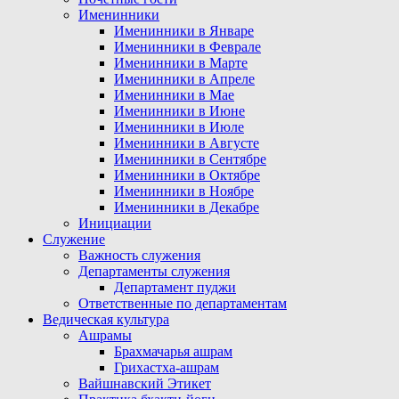
Именинники
Именинники в Январе
Именинники в Феврале
Именинники в Марте
Именинники в Апреле
Именинники в Мае
Именинники в Июне
Именинники в Июле
Именинники в Августе
Именинники в Сентябре
Именинники в Октябре
Именинники в Ноябре
Именинники в Декабре
Инициации
Служение
Важность служения
Департаменты служения
Департамент пуджи
Ответственные по департаментам
Ведическая культура
Ашрамы
Брахмачарья ашрам
Грихастха-ашрам
Вайшнавский Этикет