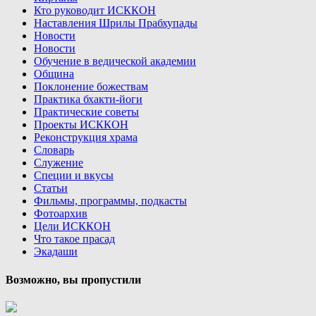
Кто руководит ИСККОН
Наставления Шрилы Прабхупады
Новости
Новости
Обучение в ведической академии
Община
Поклонение божествам
Практика бхакти-йоги
Практические советы
Проекты ИСККОН
Реконструкция храма
Словарь
Служение
Специи и вкусы
Статьи
Фильмы, программы, подкасты
Фотоархив
Цели ИСККОН
Что такое прасад
Экадаши
Возможно, вы пропустили