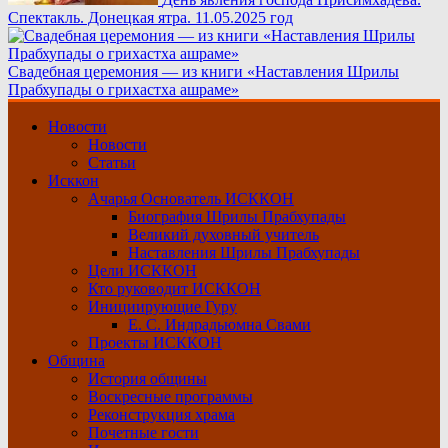
Спектакль. Донецкая ятра. 11.05.2025 год
Свадебная церемония — из книги «Наставления Шрилы
Прабхупады о грихастха ашраме»
Основное
Новости
меню
Новости
Статьи
Исккон
Ачарья Основатель ИСККОН
Биография Шрилы Прабхупады
Великий духовный учитель
Наставления Шрилы Прабхупады
Цели ИСККОН
Кто руководит ИСККОН
Инициирующие Гуру
Е. С. Индрадьюмна Свами
Проекты ИСККОН
Община
История общины
Воскресные программы
Реконструкция храма
Почетные гости