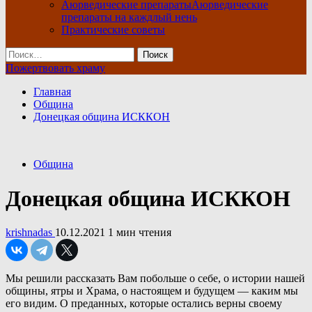
Аюрведические препараты
Аюрведические
препараты на каждлый нень
Практические советы
Найти:
Пожертвовать храму
Главная
Община
Донецкая община ИСККОН
Община
Донецкая община ИСККОН
krishnadas
10.12.2021
1 мин чтения
Мы решили рассказать Вам побольше о себе, о истории нашей
общины, ятры и Храма, о настоящем и будущем — каким мы
его видим. О преданных, которые остались верны своему