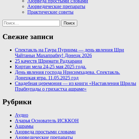
Аюрведа простыми словами
Аюрведические препараты
Практические советы
Найти:
Свежие записи
Спектакль на Гаура Пурнима — день явления Шри
Чайтаньи Махапрабху! Донецк 2026
25 качеств Шримати Радхарани
Киртан мела 24-25 мая 2025 года.
День явления господа Нрисимхадева. Спектакль.
Донецкая ятра. 11.05.2025 год
Свадебная церемония — из книги «Наставления Шрилы
Прабхупады о грихастха ашраме»
Рубрики
Аудио
Ачарья Основатель ИСККОН
Ашрамы
Аюрведа простыми словами
Аюрведические препараты