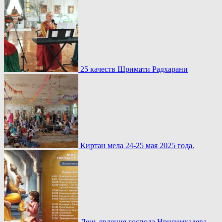
25 качеств Шримати Радхарани
Киртан мела 24-25 мая 2025 года.
День явления господа Нрисимхадева.