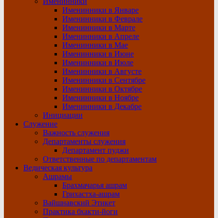
Именинники
Именинники в Январе
Именинники в Феврале
Именинники в Марте
Именинники в Апреле
Именинники в Мае
Именинники в Июне
Именинники в Июле
Именинники в Августе
Именинники в Сентябре
Именинники в Октябре
Именинники в Ноябре
Именинники в Декабре
Инициации
Служение
Важность служения
Департаменты служения
Департамент пуджи
Ответственные по департаментам
Ведическая культура
Ашрамы
Брахмачарья ашрам
Грихастха-ашрам
Вайшнавский Этикет
Практика бхакти-йоги