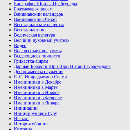
Биография Шрилы Прабхупады
Брахмачарья ашрам
Вайшнавский календарь
Вайшнавский Этикет
Вегетарианские рецепты
Вегетарианство
Ведическая культура
Великий духовный учитель
Видео
Воскресные программы
Выдающиеся личности
Грихастха-ашрам
Даршан Божеств Шри Шри Нитай Гаурасундара
Департаменты служения
Е. С. Индрадьюмна Свами
Именинники в Декабре
Именинники в Марте
Именинники в Ноябре
Именинники в Феврале
Именинники в Январе
Инициации
Инициирующие Гуру
Исккон
История общины
Киртаны