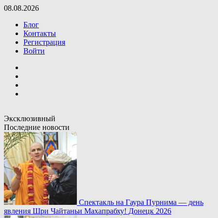
Перейти
08.08.2026
к
Блог
содержимому
Контакты
Регистрация
Войти
Вконтакте
Telegram
Youtube
Rutube
Эксклюзивный
Последние новости
Спектакль на Гаура Пурнима — день
явления Шри Чайтаньи Махапрабху! Донецк 2026