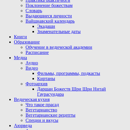
Практика бхакти-йоги
Поклонение божествам
Словарь
Выдающиеся личности
Вайшнавский календарь
Экадаши
Знаменательные даты
Книги
Образование
Обучение в ведической академии
Расписание
Медиа
Аудио
Видео
Фильмы, программы, подкасты
Киртаны
Фотоархив
Даршан Божеств Шри Шри Нитай
Гаурасундара
Ведическая кухня
Что такое прасад
Вегетарианство
Вегетарианские рецепты
Специи и вкусы
Аюрведа